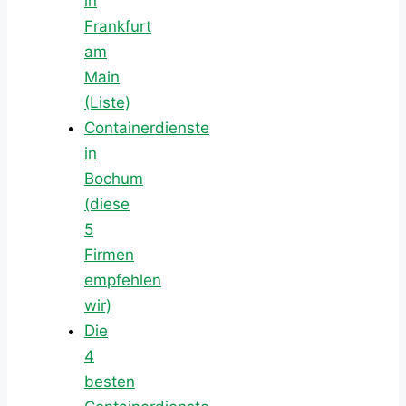
in
Frankfurt
am
Main
(Liste)
Containerdienste
in
Bochum
(diese
5
Firmen
empfehlen
wir)
Die
4
besten