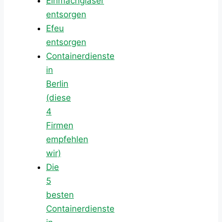
Einmachgläser
entsorgen
Efeu
entsorgen
Containerdienste
in
Berlin
(diese
4
Firmen
empfehlen
wir)
Die
5
besten
Containerdienste