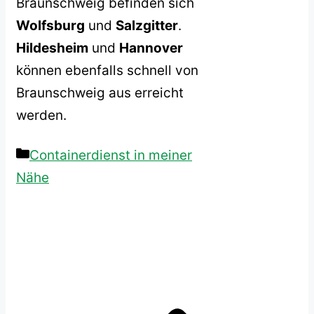
Braunschweig befinden sich
Wolfsburg
und
Salzgitter
.
Hildesheim
und
Hannover
können ebenfalls schnell von
Braunschweig aus erreicht
werden.
Kategorien
Containerdienst in meiner
Nähe
Beitrags-
Navigation