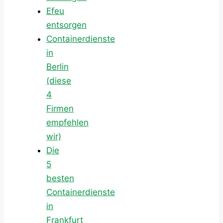
Efeu
entsorgen
Containerdienste
in
Berlin
(diese
4
Firmen
empfehlen
wir)
Die
5
besten
Containerdienste
in
Frankfurt