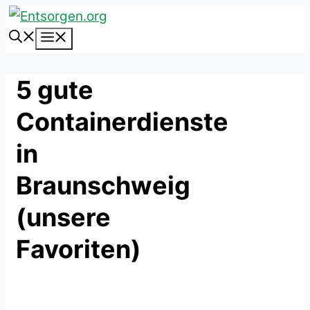
Zum
Inhalt
Menü
springen
5 gute
Containerdienste
in
Braunschweig
(unsere
Favoriten)