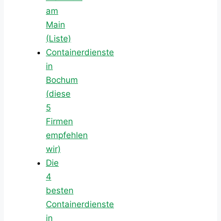
am
Main
(Liste)
Containerdienste
in
Bochum
(diese
5
Firmen
empfehlen
wir)
Die
4
besten
Containerdienste
in