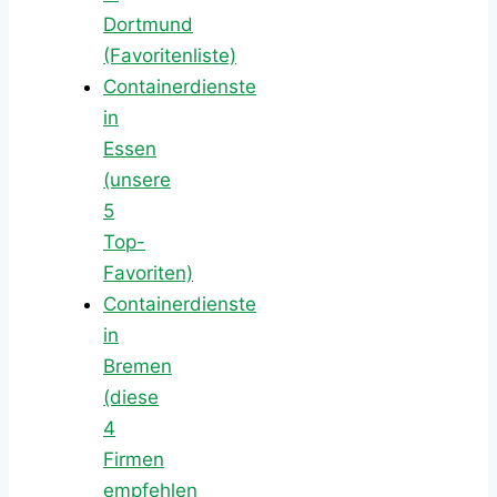
Dortmund
(Favoritenliste)
Containerdienste
in
Essen
(unsere
5
Top-
Favoriten)
Containerdienste
in
Bremen
(diese
4
Firmen
empfehlen