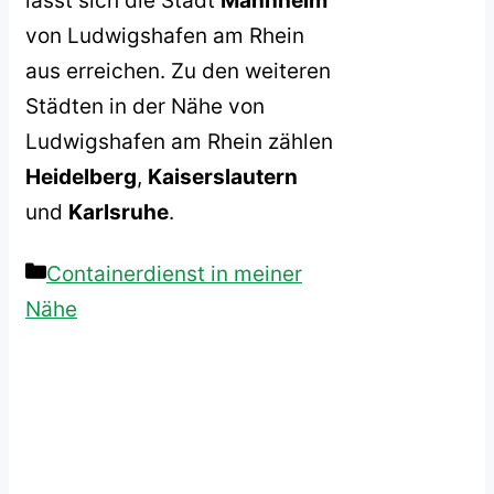
lässt sich die Stadt
Mannheim
von Ludwigshafen am Rhein
aus erreichen. Zu den weiteren
Städten in der Nähe von
Ludwigshafen am Rhein zählen
Heidelberg
,
Kaiserslautern
und
Karlsruhe
.
Kategorien
Containerdienst in meiner
Nähe
Beitrags-
Navigation