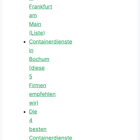
Frankfurt
am
Main
(Liste)
Containerdienste
in
Bochum
(diese
5
Firmen
empfehlen
wir)
Die
4
besten
Containerdienste