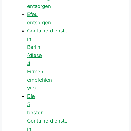
entsorgen
Efeu
entsorgen
Containerdienste
in
Berlin
(diese
4
Firmen
empfehlen
wir)
Die
5
besten
Containerdienste
in