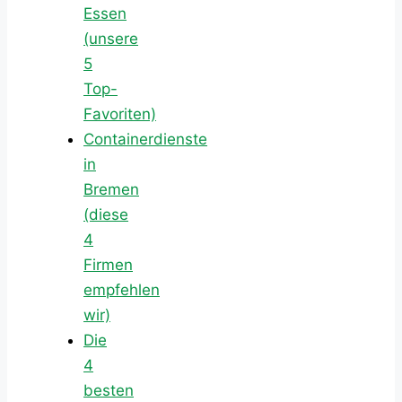
Essen
(unsere
5
Top-
Favoriten)
Containerdienste
in
Bremen
(diese
4
Firmen
empfehlen
wir)
Die
4
besten