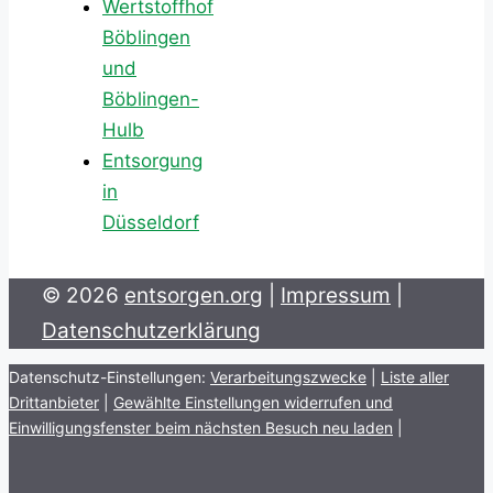
Wertstoffhof
Böblingen
und
Böblingen-
Hulb
Entsorgung
in
Düsseldorf
© 2026
entsorgen.org
|
Impressum
|
Datenschutzerklärung
Datenschutz-Einstellungen:
Verarbeitungszwecke
|
Liste aller
Drittanbieter
|
Gewählte Einstellungen widerrufen und
Einwilligungsfenster beim nächsten Besuch neu laden
|