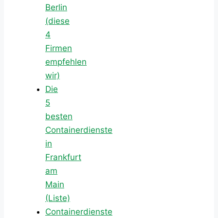
Berlin
(diese
4
Firmen
empfehlen
wir)
Die
5
besten
Containerdienste
in
Frankfurt
am
Main
(Liste)
Containerdienste