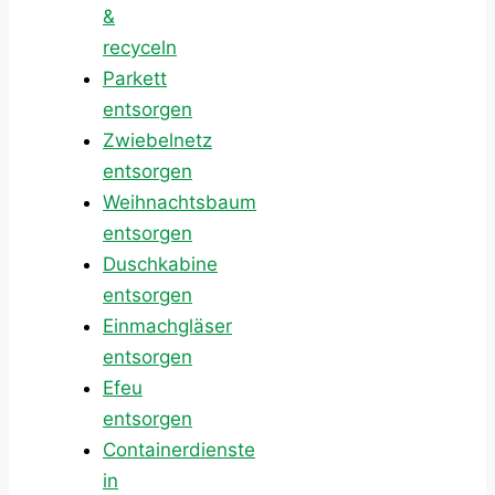
&
recyceln
Parkett
entsorgen
Zwiebelnetz
entsorgen
Weihnachtsbaum
entsorgen
Duschkabine
entsorgen
Einmachgläser
entsorgen
Efeu
entsorgen
Containerdienste
in