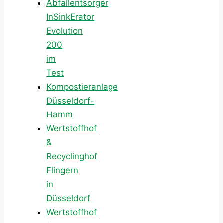
Abfallentsorger
InSinkErator
Evolution
200
im
Test
Kompostieranlage
Düsseldorf-
Hamm
Wertstoffhof
&
Recyclinghof
Flingern
in
Düsseldorf
Wertstoffhof