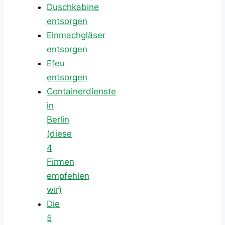
Duschkabine
entsorgen
Einmachgläser
entsorgen
Efeu
entsorgen
Containerdienste
in
Berlin
(diese
4
Firmen
empfehlen
wir)
Die
5