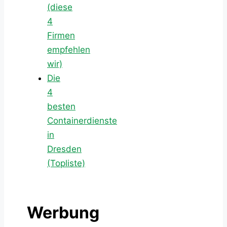
(diese
4
Firmen
empfehlen
wir)
Die
4
besten
Containerdienste
in
Dresden
(Topliste)
Werbung