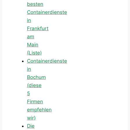
besten
Containerdienste
in
Frankfurt
am
Main
(Liste)
Containerdienste
in
Bochum
(diese
5
Firmen
empfehlen
wir)
Die