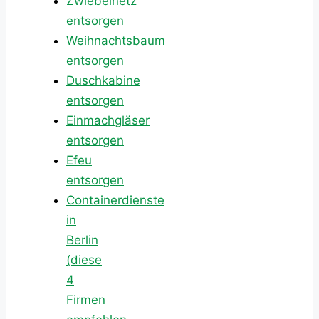
Zwiebelnetz
entsorgen
Weihnachtsbaum
entsorgen
Duschkabine
entsorgen
Einmachgläser
entsorgen
Efeu
entsorgen
Containerdienste
in
Berlin
(diese
4
Firmen