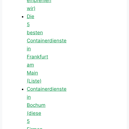
empfehlen
wir)
Die
5
besten
Containerdienste
in
Frankfurt
am
Main
(Liste)
Containerdienste
in
Bochum
(diese
5