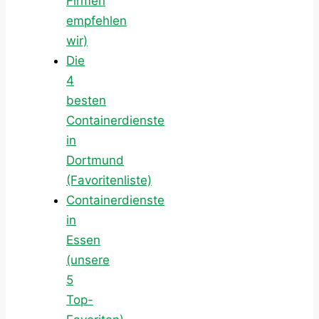
Firmen
empfehlen
wir)
Die
4
besten
Containerdienste
in
Dortmund
(Favoritenliste)
Containerdienste
in
Essen
(unsere
5
Top-