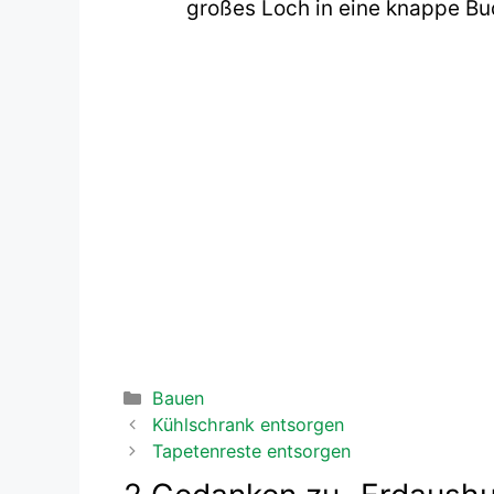
großes Loch in eine knappe B
Kategorien
Bauen
Beitrags-
Kühlschrank entsorgen
Navigation
Tapetenreste entsorgen