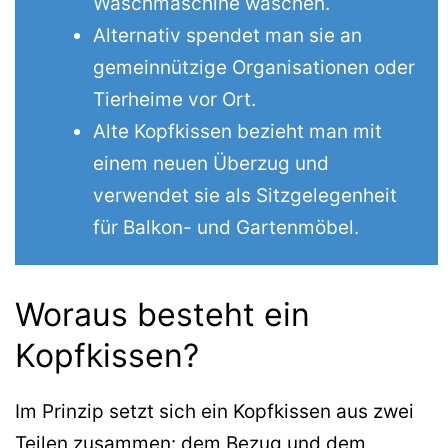
Waschmaschine waschen.
Alternativ spendet man sie an
gemeinnützige Organisationen oder
Tierheime vor Ort.
Alte Kopfkissen bezieht man mit
einem neuen Überzug und
verwendet sie als Sitzgelegenheit
für Balkon- und Gartenmöbel.
Woraus besteht ein
Kopfkissen?
Im Prinzip setzt sich ein Kopfkissen aus zwei
Teilen zusammen: dem Bezug und dem