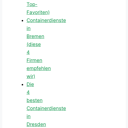
Top-
Favoriten)
Containerdienste
in
Bremen
(diese
4
Firmen
empfehlen
wir)
Die
4
besten
Containerdienste
in
Dresden