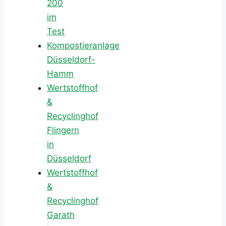
200
im
Test
Kompostieranlage
Düsseldorf-
Hamm
Wertstoffhof
&
Recyclinghof
Flingern
in
Düsseldorf
Wertstoffhof
&
Recyclinghof
Garath