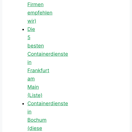
Firmen
empfehlen
wir)
Die
5
besten
Containerdienste
in
Frankfurt
am
Main
(Liste)
Containerdienste
in
Bochum
(diese