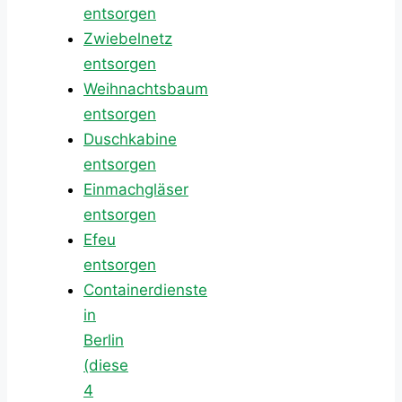
entsorgen
Zwiebelnetz
entsorgen
Weihnachtsbaum
entsorgen
Duschkabine
entsorgen
Einmachgläser
entsorgen
Efeu
entsorgen
Containerdienste
in
Berlin
(diese
4