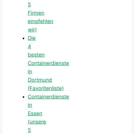
5
Firmen
empfehlen
wir)
Die
4
besten
Containerdienste
in
Dortmund
(Favoritenliste)
Containerdienste
in
Essen
(unsere
5