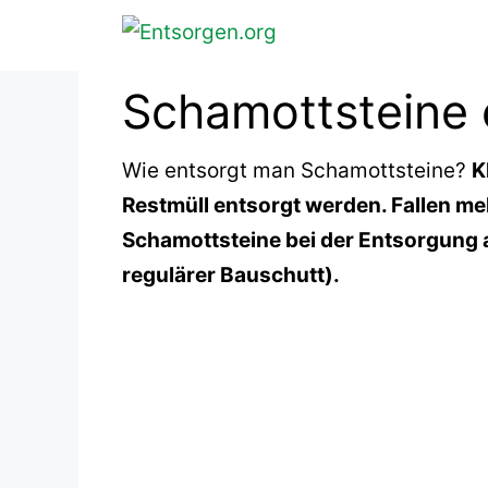
Zum
Inhalt
springen
Schamottsteine 
Wie entsorgt man Schamottsteine?
K
Restmüll entsorgt werden. Fallen me
Schamottsteine bei der Entsorgung a
regulärer Bauschutt).