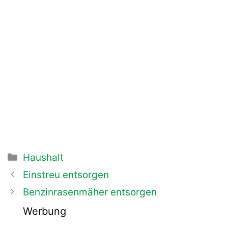
Kategorien
Haushalt
Beitrags-
Einstreu entsorgen
Navigation
Benzinrasenmäher entsorgen
Werbung