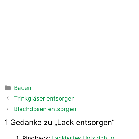
Kategorien
Bauen
Beitrags-
Trinkgläser entsorgen
Navigation
Blechdosen entsorgen
1 Gedanke zu „Lack entsorgen“
Pingback:
Lackiertes Holz richtig