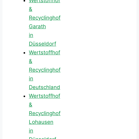
Wertstoffhof
&
Recyclinghof
Garath
in
Düsseldorf
Wertstoffhof
&
Recyclinghof
in
Deutschland
Wertstoffhof
&
Recyclinghof
Lohausen
in