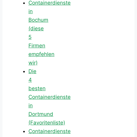
Containerdienste
in
Bochum
(diese
5
Firmen
empfehlen
wir)
Die
4
besten
Containerdienste
in
Dortmund
(Favoritenliste)
Containerdienste