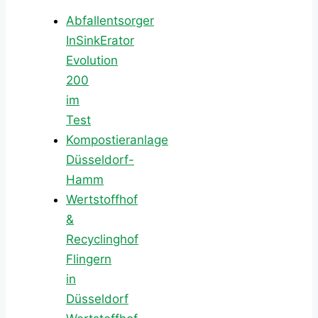
Abfallentsorger
InSinkErator
Evolution
200
im
Test
Kompostieranlage
Düsseldorf-
Hamm
Wertstoffhof
&
Recyclinghof
Flingern
in
Düsseldorf