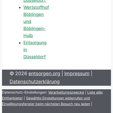
Düsseldorf
Wertstoffhof
Böblingen
und
Böblingen-
Hulb
Entsorgung
in
Düsseldorf
© 2026
entsorgen.org
|
Impressum
|
Datenschutzerklärung
Datenschutz-Einstellungen:
Verarbeitungszwecke
|
Liste aller
Drittanbieter
|
Gewählte Einstellungen widerrufen und
Einwilligungsfenster beim nächsten Besuch neu laden
|